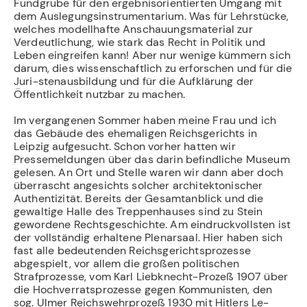
Fundgrube für den ergebnisorientierten Umgang mit
dem Auslegungsinstrumentarium. Was für Lehrstücke,
welches modellhafte Anschauungsmaterial zur
Verdeutlichung, wie stark das Recht in Politik und
Leben eingreifen kann! Aber nur wenige kümmern sich
darum, dies wissenschaftlich zu erforschen und für die
Juri-stenausbildung und für die Aufklärung der
Öffentlichkeit nutzbar zu machen.
Im vergangenen Sommer haben meine Frau und ich
das Gebäude des ehemaligen Reichsgerichts in
Leipzig aufgesucht. Schon vorher hatten wir
Pressemeldungen über das darin befindliche Museum
gelesen. An Ort und Stelle waren wir dann aber doch
überrascht angesichts solcher architektonischer
Authentizität. Bereits der Gesamtanblick und die
gewaltige Halle des Treppenhauses sind zu Stein
gewordene Rechtsgeschichte. Am eindruckvollsten ist
der vollständig erhaltene Plenarsaal. Hier haben sich
fast alle bedeutenden Reichsgerichtsprozesse
abgespielt, vor allem die großen politischen
Strafprozesse, vom Karl Liebknecht-Prozeß 1907 über
die Hochverratsprozesse gegen Kommunisten, den
sog. Ulmer Reichswehrprozeß 1930 mit Hitlers Le-