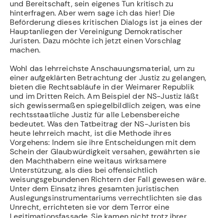
und Bereitschaft, sein eigenes Tun kritisch zu
hinterfragen. Aber wem sage ich das hier! Die
Beförderung dieses kritischen Dialogs ist ja eines der
Hauptanliegen der Vereinigung Demokratischer
Juristen. Dazu möchte ich jetzt einen Vorschlag
machen.
Wohl das lehrreichste Anschauungsmaterial, um zu
einer aufgeklärten Betrachtung der Justiz zu gelangen,
bieten die Rechtsabläufe in der Weimarer Republik
und im Dritten Reich. Am Beispiel der NS-Justiz läßt
sich gewissermaßen spiegelbildlich zeigen, was eine
rechtsstaatliche Justiz für alle Lebensbereiche
bedeutet. Was den Tatbeitrag der NS-Juristen bis
heute lehrreich macht, ist die Methode ihres
Vorgehens: Indem sie ihre Entscheidungen mit dem
Schein der Glaubwürdigkeit versahen, gewährten sie
den Machthabern eine weitaus wirksamere
Unterstützung, als dies bei offensichtlich
weisungsgebundenen Richtern der Fall gewesen wäre.
Unter dem Einsatz ihres gesamten juristischen
Auslegungsinstrumentariums verrechtlichten sie das
Unrecht, errichteten sie vor dem Terror eine
Legitimationsfassade. Sie kamen nicht trotz ihrer