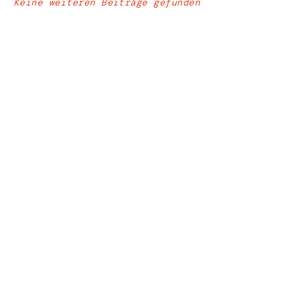
Keine weiteren Beiträge gefunden
Vereinigung Demokratischer Jurist:innen
e.V.