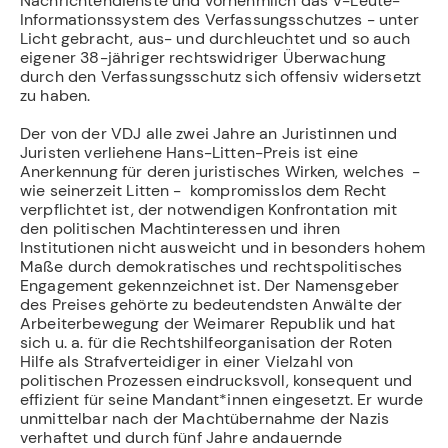
Nachrichtendienste und vornehmlich das V-Leute-
Informationssystem des Verfassungsschutzes - unter
Licht gebracht, aus- und durchleuchtet und so auch
eigener 38-jähriger rechtswidriger Überwachung
durch den Verfassungsschutz sich offensiv widersetzt
zu haben.
Der von der VDJ alle zwei Jahre an Juristinnen und
Juristen verliehene Hans-Litten-Preis ist eine
Anerkennung für deren juristisches Wirken, welches -
wie seinerzeit Litten - kompromisslos dem Recht
verpflichtet ist, der notwendigen Konfrontation mit
den politischen Machtinteressen und ihren
Institutionen nicht ausweicht und in besonders hohem
Maße durch demokratisches und rechtspolitisches
Engagement gekennzeichnet ist. Der Namensgeber
des Preises gehörte zu bedeutendsten Anwälte der
Arbeiterbewegung der Weimarer Republik und hat
sich u. a. für die Rechtshilfeorganisation der Roten
Hilfe als Strafverteidiger in einer Vielzahl von
politischen Prozessen eindrucksvoll, konsequent und
effizient für seine Mandant*innen eingesetzt. Er wurde
unmittelbar nach der Machtübernahme der Nazis
verhaftet und durch fünf Jahre andauernde