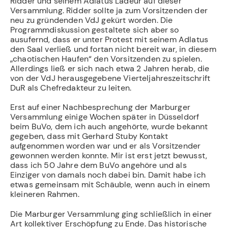
Ridder und seinem Adlatus Ladeur auf dieser
Versammlung. Ridder sollte ja zum Vorsitzenden der
neu zu gründenden VdJ gekürt worden. Die
Programmdiskussion gestaltete sich aber so
ausufernd, dass er unter Protest mit seinem Adlatus
den Saal verließ und fortan nicht bereit war, in diesem
„chaotischen Haufen“ den Vorsitzenden zu spielen.
Allerdings ließ er sich nach etwa 2 Jahren herab, die
von der VdJ herausgegebene Vierteljahreszeitschrift
DuR als Chefredakteur zu leiten.
Erst auf einer Nachbesprechung der Marburger
Versammlung einige Wochen später in Düsseldorf
beim BuVo, dem ich auch angehörte, wurde bekannt
gegeben, dass mit Gerhard Stuby Kontakt
aufgenommen worden war und er als Vorsitzender
gewonnen werden konnte. Mir ist erst jetzt bewusst,
dass ich 50 Jahre dem BuVo angehöre und als
Einziger von damals noch dabei bin. Damit habe ich
etwas gemeinsam mit Schäuble, wenn auch in einem
kleineren Rahmen.
Die Marburger Versammlung ging schließlich in einer
Art kollektiver Erschöpfung zu Ende. Das historische