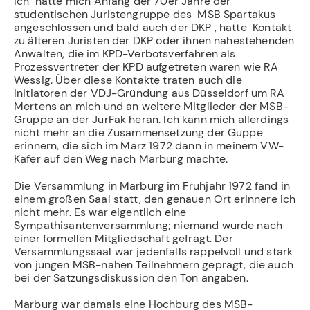
Ich hatte mich Anfang der 70er Jahre der
studentischen Juristengruppe des MSB Spartakus
angeschlossen und bald auch der DKP , hatte Kontakt
zu älteren Juristen der DKP oder ihnen nahestehenden
Anwälten, die im KPD-Verbotsverfahren als
Prozessvertreter der KPD aufgetreten waren wie RA
Wessig. Über diese Kontakte traten auch die
Initiatoren der VDJ-Gründung aus Düsseldorf um RA
Mertens an mich und an weitere Mitglieder der MSB-
Gruppe an der JurFak heran. Ich kann mich allerdings
nicht mehr an die Zusammensetzung der Guppe
erinnern, die sich im März 1972 dann in meinem VW-
Käfer auf den Weg nach Marburg machte.
Die Versammlung in Marburg im Frühjahr 1972 fand in
einem großen Saal statt, den genauen Ort erinnere ich
nicht mehr. Es war eigentlich eine
Sympathisantenversammlung; niemand wurde nach
einer formellen Mitgliedschaft gefragt. Der
Versammlungssaal war jedenfalls rappelvoll und stark
von jungen MSB-nahen Teilnehmern geprägt, die auch
bei der Satzungsdiskussion den Ton angaben.
Marburg war damals eine Hochburg des MSB-