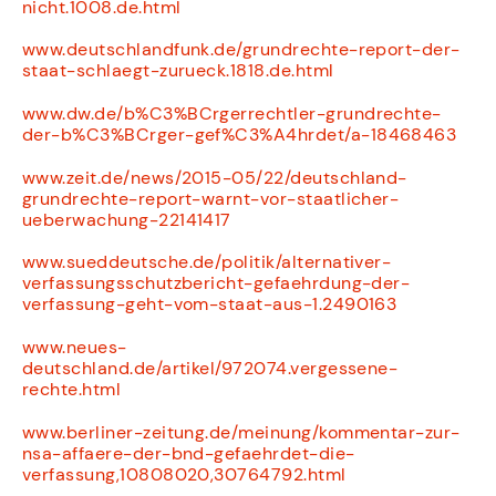
nicht.1008.de.html
www.deutschlandfunk.de/grundrechte-report-der-
staat-schlaegt-zurueck.1818.de.html
www.dw.de/b%C3%BCrgerrechtler-grundrechte-
der-b%C3%BCrger-gef%C3%A4hrdet/a-18468463
www.zeit.de/news/2015-05/22/deutschland-
grundrechte-report-warnt-vor-staatlicher-
ueberwachung-22141417
www.sueddeutsche.de/politik/alternativer-
verfassungsschutzbericht-gefaehrdung-der-
verfassung-geht-vom-staat-aus-1.2490163
www.neues-
deutschland.de/artikel/972074.vergessene-
rechte.html
www.berliner-zeitung.de/meinung/kommentar-zur-
nsa-affaere-der-bnd-gefaehrdet-die-
verfassung,10808020,30764792.html