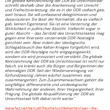
Die globale Kennzeichnung der DDR als Unrechtsstaat
schießt deshalb über die Anerkennung von Unrecht
und Freiheitsverletzung, die es in der DDR vielfach gab,
weit hinaus. Sie will umfassend delegitimieren und
desavouieren. Sie lässt der Normalität, die es vielfach
gab, keinen Eigenstand. Sie ist eine Verzerrung der
Wirklichkeit in politischer Absicht. Vielleicht sogar in
guter Absicht – das Zerrbild des Unrechtsstaates mag
gegen eine ihrerseits verzerrende DDR-Nostalgie
gerichtet sein. Aber indem der ideologische
Schlagabtausch des Kalten Krieges fortgeführt wird,
wird der DDR-Nostalgie nicht entgegengewirkt,
sondern sie wird provoziert und verstärkt. Die globale
Kennzeichnung der DDR als Unrechtsstaat ist nicht nur
falsch, sie kränkt auch die Bürger und Bürgerinnen der
ehemaligen DDR. Seit der Wiedervereinigung vor
fünfundzwanzig Jahren wächst zusammen, was
zusammengehört. Zum Zusammenwachsen gehört die
sorgfältige, differenzierte und unideologische
Wahrnehmung der anderen, ihrer Vergangenheit, ihrer
Prägung. Die globale Abqualifizierung der DDR als
Unrechtsstaat hilft dabei nicht weiter."
www.faz.net/aktuell/feuilleton/debatten/war-die-