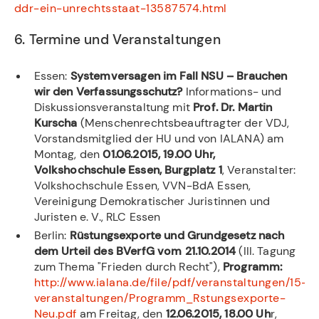
ddr-ein-unrechtsstaat-13587574.html
6. Termine und Veranstaltungen
Essen:
Systemversagen im Fall NSU – Brauchen
wir den Verfassungsschutz?
Informations- und
Diskussionsveranstaltung mit
Prof. Dr. Martin
Kurscha
(Menschenrechtsbeauftragter der VDJ,
Vorstandsmitglied der HU und von IALANA) am
Montag, den
01.06.2015, 19.00 Uhr,
Volkshochschule Essen, Burgplatz 1
, Veranstalter:
Volkshochschule Essen, VVN-BdA Essen,
Vereinigung Demokratischer Juristinnen und
Juristen e. V., RLC Essen
Berlin:
Rüstungsexporte und Grundgesetz nach
dem Urteil des BVerfG vom
21.10.2014
(III. Tagung
zum Thema "Frieden durch Recht"),
Programm:
http://www.ialana.de/file/pdf/veranstaltungen/15-
veranstaltungen/Programm_Rstungsexporte-
Neu.pdf
am Freitag, den
12.06.2015, 18.00 Uh
r,