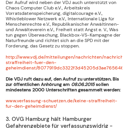
Der Aufruf wird neben der VDJ auch unterstützt von
Chaos Computer Club e.V., Arbeitskreis
Vorratsdatenspeicherung, digitalcourage e.V.,
Whistleblower Netzwerk e.V., Internationale Liga für
Menschenrechte e.V., Republikanischer Anwältinnen-
und Anwälteverein e.V., Freiheit statt Angst e. V., Was
tun gegen Überwachung, Blackbox-VS-Kampagne der
Naturfreunde und richtet sich an die SPD mit der
Forderung, das Gesetz zu stoppen.
http://www.vdj.de/mitteilungen/nachrichten/nachricht/
straffreiheit-fuer-den-
geheimdienst/8077919dc3322f3d45205d3ae7656466
Die VDJ ruft dazu auf, den Aufruf zu unterstützen. Bis
zur öffentlichen Anhörung am
08.06.2015
sollen
mindestens 2000 Unterschriften gesammelt werden:
www.verfassung-schuetzen.de/keine-straffreiheit-
fur-den-geheimdienst/
3. OVG Hamburg hält Hamburger
Gefahrengebiete für verfassungswidrig -