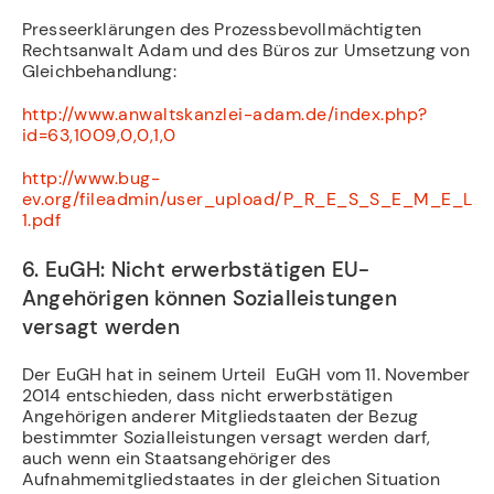
Presseerklärungen des Prozessbevollmächtigten
Rechtsanwalt Adam und des Büros zur Umsetzung von
Gleichbehandlung:
http://www.anwaltskanzlei-adam.de/index.php?
id=63,1009,0,0,1,0
http://www.bug-
ev.org/fileadmin/user_upload/P_R_E_S_S_E_M_E_L_D
1.pdf
6. EuGH: Nicht erwerbstätigen EU-
Angehörigen können Sozialleistungen
versagt werden
Der EuGH hat in seinem Urteil EuGH vom 11. November
2014 entschieden, dass nicht erwerbstätigen
Angehörigen anderer Mitgliedstaaten der Bezug
bestimmter Sozialleistungen versagt werden darf,
auch wenn ein Staatsangehöriger des
Aufnahmemitgliedstaates in der gleichen Situation