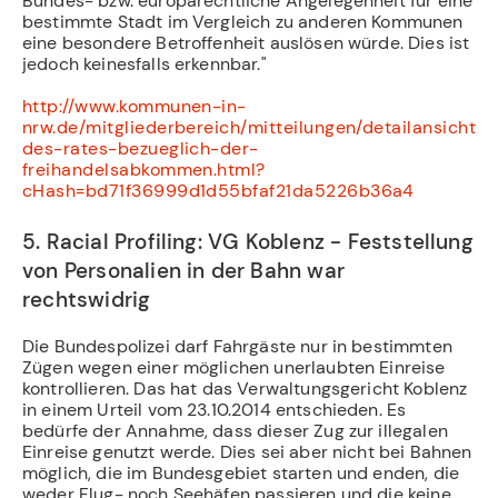
Bundes- bzw. europarechtliche Angelegenheit für eine
bestimmte Stadt im Vergleich zu anderen Kommunen
eine besondere Betroffenheit auslösen würde. Dies ist
jedoch keinesfalls erkennbar."
http://www.kommunen-in-
nrw.de/mitgliederbereich/mitteilungen/detailansicht/
des-rates-bezueglich-der-
freihandelsabkommen.html?
cHash=bd71f36999d1d55bfaf21da5226b36a4
5. Racial Profiling: VG Koblenz - Feststellung
von Personalien in der Bahn war
rechtswidrig
Die Bundespolizei darf Fahrgäste nur in bestimmten
Zügen wegen einer möglichen unerlaubten Einreise
kontrollieren. Das hat das Verwaltungsgericht Koblenz
in einem Urteil vom 23.10.2014 entschieden. Es
bedürfe der Annahme, dass dieser Zug zur illegalen
Einreise genutzt werde. Dies sei aber nicht bei Bahnen
möglich, die im Bundesgebiet starten und enden, die
weder Flug- noch Seehäfen passieren und die keine