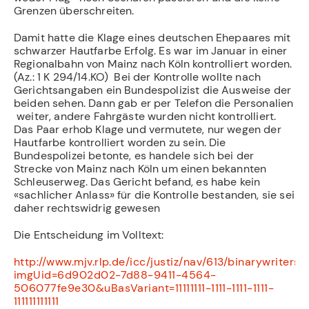
Grenzen überschreiten.
Damit hatte die Klage eines deutschen Ehepaares mit
schwarzer Hautfarbe Erfolg. Es war im Januar in einer
Regionalbahn von Mainz nach Köln kontrolliert worden.
(Az.: 1 K 294/14.KO) Bei der Kontrolle wollte nach
Gerichtsangaben ein Bundespolizist die Ausweise der
beiden sehen. Dann gab er per Telefon die Personalien
weiter, andere Fahrgäste wurden nicht kontrolliert.
Das Paar erhob Klage und vermutete, nur wegen der
Hautfarbe kontrolliert worden zu sein. Die
Bundespolizei betonte, es handele sich bei der
Strecke von Mainz nach Köln um einen bekannten
Schleuserweg. Das Gericht befand, es habe kein
«sachlicher Anlass» für die Kontrolle bestanden, sie sei
daher rechtswidrig gewesen
Die Entscheidung im Volltext:
http://www.mjv.rlp.de/icc/justiz/nav/613/binarywriterse
imgUid=6d902d02-7d88-9411-4564-
506077fe9e30&uBasVariant=11111111-1111-1111-1111-
111111111111