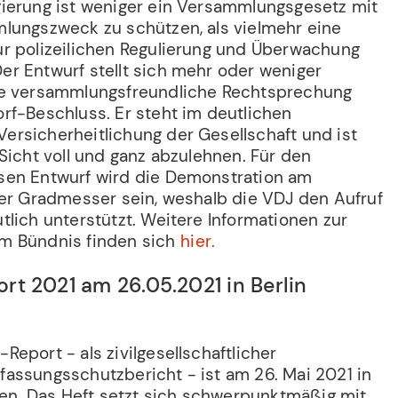
ierung ist weniger ein Versammlungsgesetz mit
lungszweck zu schützen, als vielmehr eine
r polizeilichen Regulierung und Überwachung
r Entwurf stellt sich mehr oder weniger
ie versammlungsfreundliche Rechtsprechung
rf-Beschluss. Er steht im deutlichen
rsicherheitlichung der Gesellschaft und ist
Sicht voll und ganz abzulehnen. Für den
sen Entwurf wird die Demonstration am
ger Gradmesser sein, weshalb die VDJ den Aufruf
lich unterstützt. Weitere Informationen zur
m Bündnis finden sich
hier.
t 2021 am 26.05.2021 in Berlin
eport - als zivilgesellschaftlicher
assungsschutzbericht - ist am 26. Mai 2021 in
rden. Das Heft setzt sich schwerpunktmäßig mit