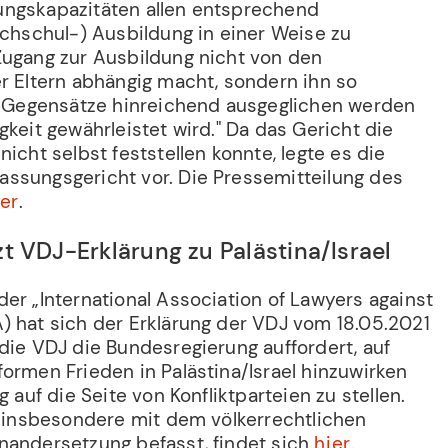
ungskapazitäten allen entsprechend
ochschul-) Ausbildung in einer Weise zu
Zugang zur Ausbildung nicht von den
er Eltern abhängig macht, sondern ihn so
le Gegensätze hinreichend ausgeglichen werden
gkeit gewährleistet wird." Da das Gericht die
nicht selbst feststellen konnte, legte es die
ssungsgericht vor. Die Pressemitteilung des
ier
.
t VDJ-Erklärung zu Palästina/Israel
er „International Association of Lawyers against
) hat sich der Erklärung der VDJ vom 18.05.2021
die VDJ die Bundesregierung auffordert, auf
ormen Frieden in Palästina/Israel hinzuwirken
g auf die Seite von Konfliktparteien zu stellen.
ch insbesondere mit dem völkerrechtlichen
nandersetzung befasst, findet sich
hier
.