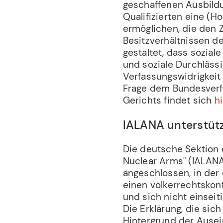
geschaffenen Ausbild
Qualifizierten eine (H
ermöglichen, die den 
Besitzverhältnissen d
gestaltet, dass sozia
und soziale Durchlässi
Verfassungswidrigkeit 
Frage dem Bundesverfa
Gerichts findet sich
h
IALANA unterstütz
Die deutsche Sektion d
Nuclear Arms" (IALANA
angeschlossen, in der 
einen völkerrechtskonf
und sich nicht einseiti
Die Erklärung, die si
Hintergrund der Ausei