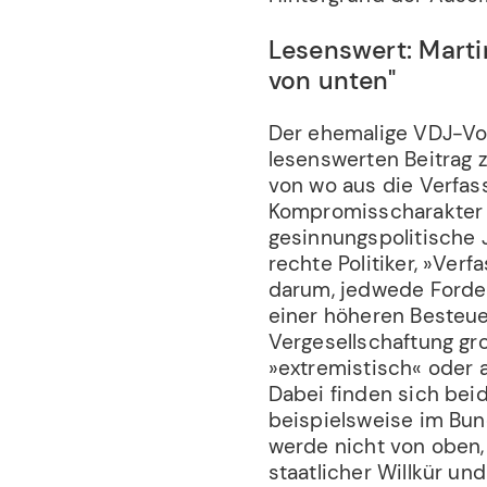
Lesenswert: Marti
von unten"
Der ehemalige VDJ-Vor
lesenswerten Beitrag 
von wo aus die Verfass
Kompromisscharakter 
gesinnungspolitische J
rechte Politiker, »Ver
darum, jedwede Forder
einer höheren Besteue
Vergesellschaftung gr
»extremistisch« oder 
Dabei finden sich bei
beispielsweise im Bun
werde nicht von oben,
staatlicher Willkür un