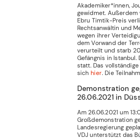
Akademiker*innen, Jour
gewidmet. Außerdem w
Ebru Timtik-Preis verl
Rechtsanwältin und Me
wegen ihrer Verteidigu
dem Vorwand der Terro
verurteilt und starb 
Gefängnis in Istanbul.
statt. Das vollständi
sich
hier
. Die Teilnahme
Demonstration g
26.06.2021 in Düs
Am 26.06.2021 um 13:0
Großdemonstration ge
Landesregierung gepl
VDJ unterstützt das 