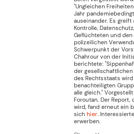
"Ungleichen Freiheiten
Jahr pandemiebedingt
auseinander. Es greif
Kontrolle, Datenschut
Geflüchteten und den
polizeilichen Verwendu
Schwerpunkt der Vorst
Chahrour von der Initi
berichtete: "Sippenhaf
der gesellschaftlichen
des Rechtsstaats wird
benachteiligten Grupp
alle gleich." Vorgestel
Foroutan. Der Report,
wird, fand erneut ein 
sich
hier
. Interessier
erwerben.