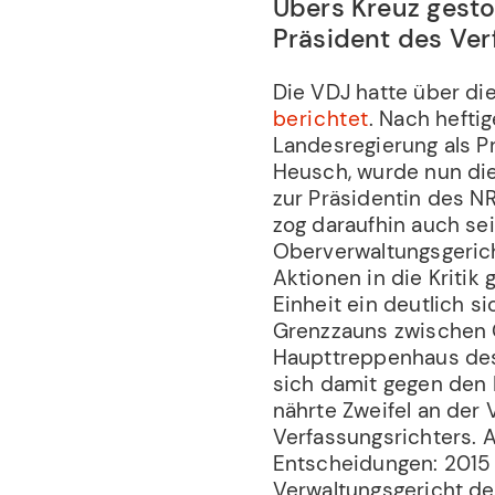
Übers Kreuz gesto
Präsident des Ve
Die VDJ hatte über di
berichtet
. Nach hefti
Landesregierung als P
Heusch, wurde nun die
zur Präsidentin des N
zog daraufhin auch s
Oberverwaltungsgeric
Aktionen in die Kritik
Einheit ein deutlich 
Grenzzauns zwischen 
Haupttreppenhaus des
sich damit gegen den K
nährte Zweifel an der 
Verfassungsrichters. 
Entscheidungen: 2015
Verwaltungsgericht de