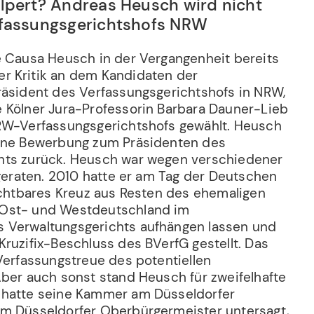
lpert? Andreas Heusch wird nicht
rfassungsgerichtshofs NRW
e Causa Heusch in der Vergangenheit bereits
ger Kritik an dem Kandidaten der
räsident des Verfassungsgerichtshofs in NRW,
 Kölner Jura-Professorin Barbara Dauner-Lieb
RW-Verfassungsgerichtshofs gewählt. Heusch
eine Bewerbung zum Präsidenten des
hts zurück. Heusch war wegen verschiedener
 geraten. 2010 hatte er am Tag der Deutschen
sichtbares Kreuz aus Resten des ehemaligen
Ost- und Westdeutschland im
 Verwaltungsgerichts aufhängen lassen und
ruzifix-Beschluss des BVerfG gestellt. Das
Verfassungstreue des potentiellen
Aber auch sonst stand Heusch für zweifelhafte
 hatte seine Kammer am Düsseldorfer
m Düsseldorfer Oberbürgermeister untersagt,