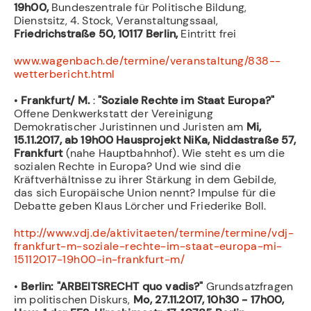
19h00,
Bundeszentrale für Politische Bildung,
Dienstsitz, 4. Stock, Veranstaltungssaal,
Friedrichstraße 50, 10117 Berlin,
Eintritt frei
www.wagenbach.de/termine/veranstaltung/838--
wetterbericht.html
•
Frankfurt/ M.
:
"Soziale Rechte im Staat Europa?"
Offene Denkwerkstatt der Vereinigung
Demokratischer Juristinnen und Juristen am
Mi,
15.11.2017, ab 19h00 Hausprojekt NiKa, Niddastraße 57,
Frankfurt
(nahe Hauptbahnhof). Wie steht es um die
sozialen Rechte in Europa? Und wie sind die
Kräftverhältnisse zu ihrer Stärkung in dem Gebilde,
das sich Europäische Union nennt? Impulse für die
Debatte geben Klaus Lörcher und Friederike Boll.
http://www.vdj.de/aktivitaeten/termine/termine/vdj-
frankfurt-m-soziale-rechte-im-staat-europa-mi-
15112017-19h00-in-frankfurt-m/
•
Berlin: "ARBEITSRECHT quo vadis?"
Grundsatzfragen
im politischen Diskurs,
Mo, 27.11.2017, 10h30 - 17h00,