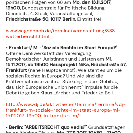
politischen Folgen von 68 am
Mo, den 13.11.2017,
19h00,
Bundeszentrale für Politische Bildung,
Dienstsitz, 4. Stock, Veranstaltungssaal,
Friedrichstraße 50, 10117 Berlin,
Eintritt frei
www.wagenbach.de/termine/veranstaltung/838--
wetterbericht.html
•
Frankfurt/ M.
:
"Soziale Rechte im Staat Europa?"
Offene Denkwerkstatt der Vereinigung
Demokratischer Juristinnen und Juristen am
Mi,
15.11.2017, ab 19h00 Hausprojekt NiKa, Niddastraße 57,
Frankfurt
(nahe Hauptbahnhof). Wie steht es um die
sozialen Rechte in Europa? Und wie sind die
Kräftverhältnisse zu ihrer Stärkung in dem Gebilde,
das sich Europäische Union nennt? Impulse für die
Debatte geben Klaus Lörcher und Friederike Boll.
http://www.vdj.de/aktivitaeten/termine/termine/vdj-
frankfurt-m-soziale-rechte-im-staat-europa-mi-
15112017-19h00-in-frankfurt-m/
•
Berlin: "ARBEITSRECHT quo vadis?"
Grundsatzfragen
im politischen Diskurs,
Mo, 27.11.2017, 10h30 - 17h00,