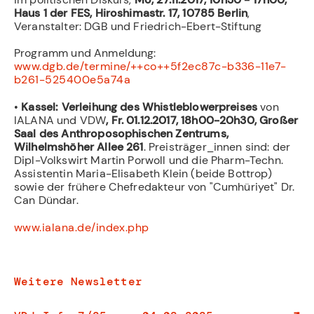
Haus 1 der FES, Hiroshimastr. 17, 10785 Berlin
,
Veranstalter: DGB und Friedrich-Ebert-Stiftung
Programm und Anmeldung:
www.dgb.de/termine/++co++5f2ec87c-b336-11e7-
b261-525400e5a74a
•
Kassel:
Verleihung des Whistleblowerpreises
von
IALANA und VDW
, Fr. 01.12.2017, 18h00-20h30, Großer
Saal des Anthroposophischen Zentrums,
Wilhelmshöher Allee 261
. Preisträger_innen sind: der
Dipl-Volkswirt Martin Porwoll und die Pharm-Techn.
Assistentin Maria-Elisabeth Klein (beide Bottrop)
sowie der frühere Chefredakteur von "Cumhüriyet" Dr.
Can Dündar.
www.ialana.de/index.php
Weitere Newsletter