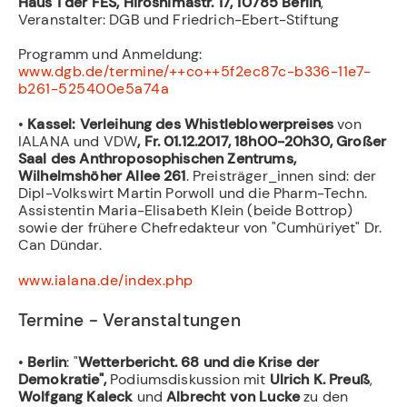
Haus 1 der FES, Hiroshimastr. 17, 10785 Berlin
,
Veranstalter: DGB und Friedrich-Ebert-Stiftung
Programm und Anmeldung:
www.dgb.de/termine/++co++5f2ec87c-b336-11e7-
b261-525400e5a74a
•
Kassel:
Verleihung des Whistleblowerpreises
von
IALANA und VDW
, Fr. 01.12.2017, 18h00-20h30, Großer
Saal des Anthroposophischen Zentrums,
Wilhelmshöher Allee 261
. Preisträger_innen sind: der
Dipl-Volkswirt Martin Porwoll und die Pharm-Techn.
Assistentin Maria-Elisabeth Klein (beide Bottrop)
sowie der frühere Chefredakteur von "Cumhüriyet" Dr.
Can Dündar.
www.ialana.de/index.php
Termine - Veranstaltungen
•
Berlin
: "
Wetterbericht. 68 und die Krise der
Demokratie",
Podiumsdiskussion
mit
Ulrich K. Preuß
,
Wolfgang Kaleck
und
Albrecht von Lucke
zu den